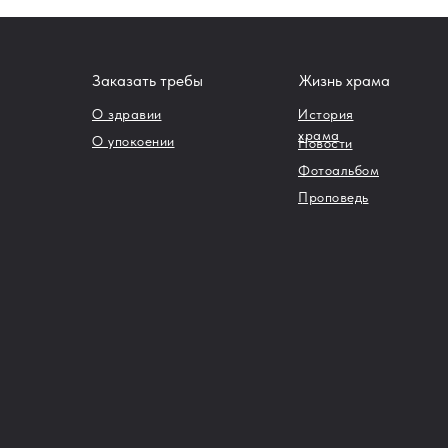
Заказать требы
Жизнь храма
О здравии
История
храма
О упокоении
Новости
Фотоальбом
Проповедь