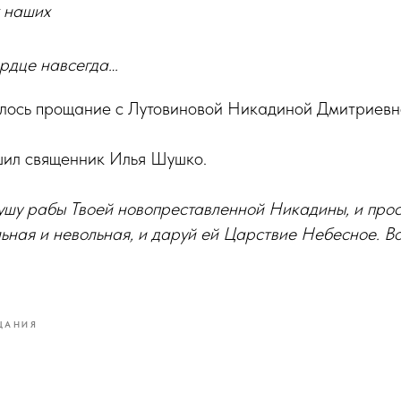
 наших
ердце навсегда…
ялось прощание с Лутовиновой Никадиной Дмитриевн
ил священник Илья Шушко.
душу рабы Твоей новопреставленной Никадины, и прос
ьная и невольная, и даруй ей Царствие Небесное. В
ЩАНИЯ