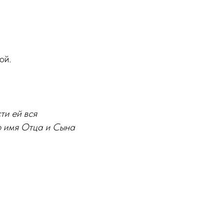
ой.
ти ей вся
о имя Отца и Сына