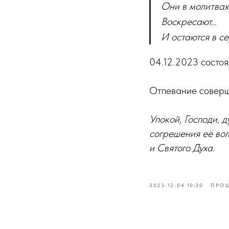
Они в молитвах
Воскресают…
И остаются в с
04.12.2023 состо
Отпевание соверш
Упокой, Господи, 
согрешения её вол
и Святого Духа.
2023-12-04 10:30
ПРО