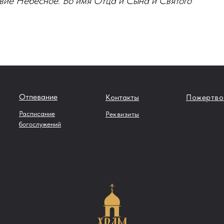
твие Небесное. Во имя Отца и Сына и Святого
Отпевание
Контакты
Пожертво
Расписание
Реквизиты
богослужений