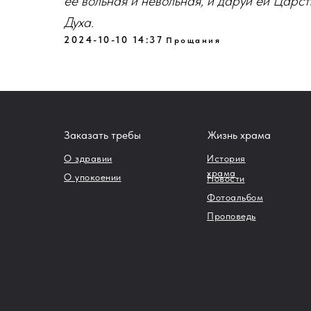
её вольная и невольная, и даруй ей Царс
Духа.
2024-10-10 14:37
Прощания
Заказать требы
Жизнь храма
О здравии
История
храма
О упокоении
Новости
Фотоальбом
Проповедь