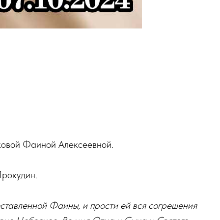
ковой Фаиной Алексеевной.
рокудин.
еставленной Фаины, и прости ей вся согрешения