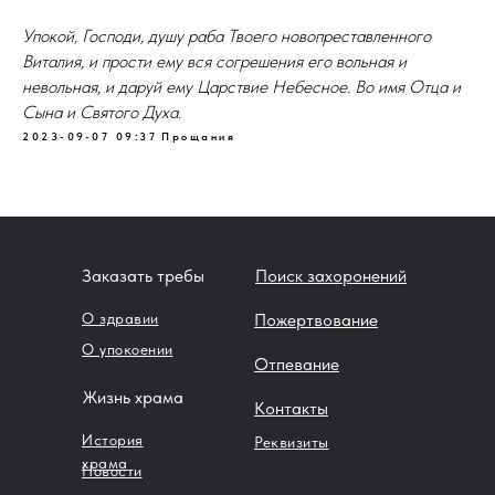
Упокой, Господи, душу раба Твоего новопреставленного
Виталия, и прости ему вся согрешения его вольная и
невольная, и даруй ему Царствие Небесное. Во имя Отца и
Сына и Святого Духа.
2023-09-07 09:37
Прощания
Заказать требы
Поиск захоронений
О здравии
Пожертвование
О упокоении
Отпевание
Жизнь храма
Контакты
История
Реквизиты
храма
Новости