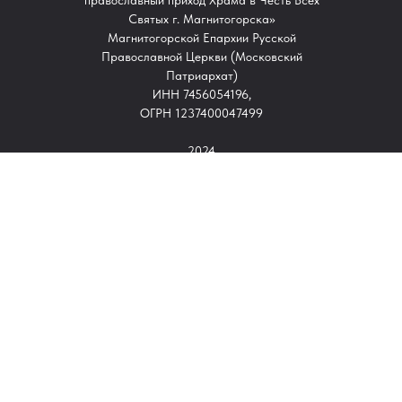
православный приход Храма в Честь Всех
Святых г. Магнитогорска»
Магнитогорской Епархии Русской
Православной Церкви (Московский
Патриархат)
ИНН 7456054196,
ОГРН 1237400047499
2024