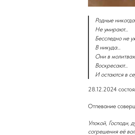
Родные никогда
Не умирают…
Бесследно не у
В никуда…
Они в молитвах
Воскресают…
И остаются в с
28.12.2024 состо
Отпевание соверш
Упокой, Господи, 
согрешения её вол