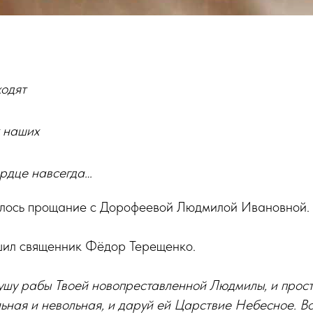
ходят
 наших
ердце навсегда…
ялось прощание с Дорофеевой Людмилой Ивановной.
ил священник Фёдор Терещенко.
душу рабы Твоей новопреставленной Людмилы, и прост
ьная и невольная, и даруй ей Царствие Небесное. В