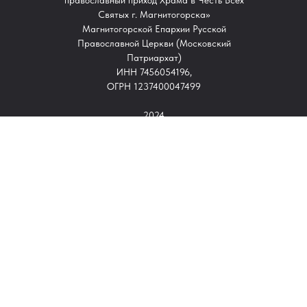
православный приход Храма в Честь Всех
Святых г. Магнитогорска»
Магнитогорской Епархии Русской
Православной Церкви (Московский
Патриархат)
ИНН 7456054196,
ОГРН 1237400047499
2024