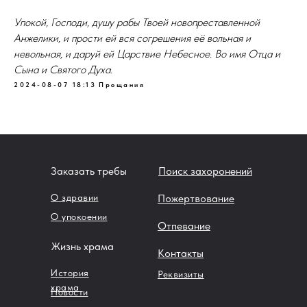
Упокой, Господи, душу рабы Твоей новопреставленной
Анжелики, и прости ей вся согрешения её вольная и
невольная, и даруй ей Царствие Небесное. Во имя Отца и
Сына и Святого Духа.
2024-08-07 18:13
Прощания
Заказать требы
Поиск захоронений
О здравии
Пожертвование
О упокоении
Отпевание
Жизнь храма
Контакты
История
Реквизиты
храма
Новости