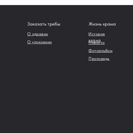
Заказать требы
Жизнь храма
О здравии
История
храма
О упокоении
Новости
Фотоальбом
Проповедь