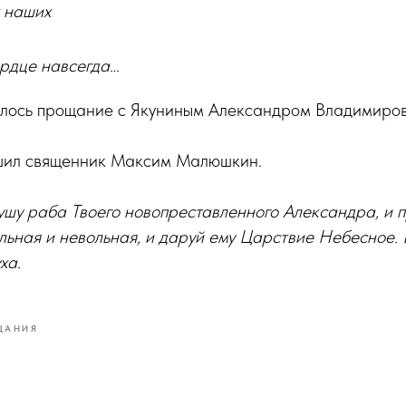
 наших
ердце навсегда…
ялось прощание с Якуниным Александром Владимиро
шил священник Максим Малюшкин.
душу раба Твоего новопреставленного Александра, и п
льная и невольная, и даруй ему Царствие Небесное.
ха.
ЩАНИЯ