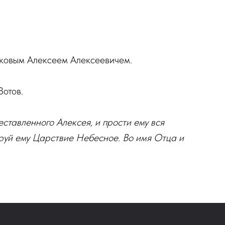
аковым Алексеем Алексеевичем.
отов.
еставленного Алексея, и прости ему вся
аруй ему Царствие Небесное. Во имя Отца и