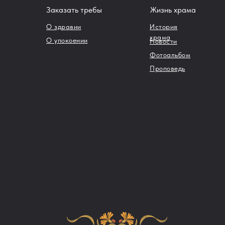
Заказать требы
Жизнь храма
О здравии
История
храма
О упокоении
Новости
Фотоальбом
Проповедь