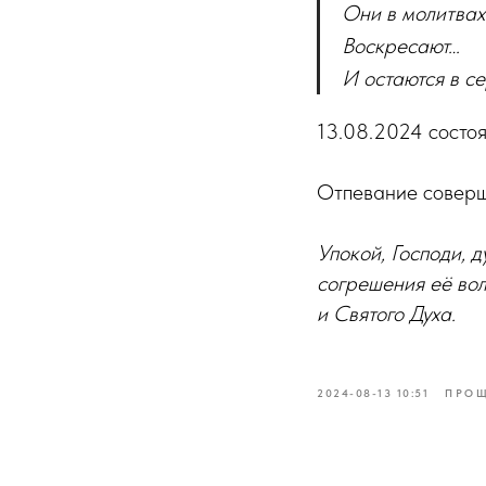
Они в молитвах
Воскресают…
И остаются в с
13.08.2024 состо
Отпевание соверш
Упокой, Господи, 
согрешения её вол
и Святого Духа.
2024-08-13 10:51
ПРО