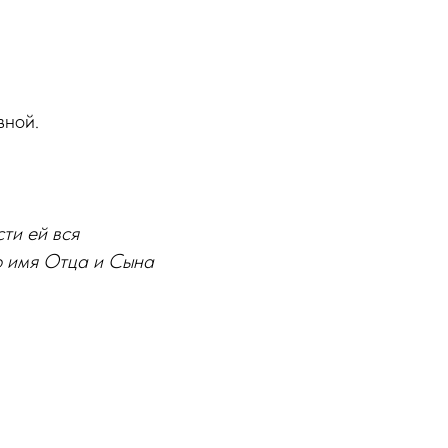
вной.
ти ей вся
о имя Отца и Сына