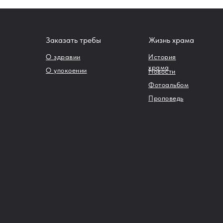
Заказать требы
Жизнь храма
О здравии
История
храма
О упокоении
Новости
Фотоальбом
Проповедь