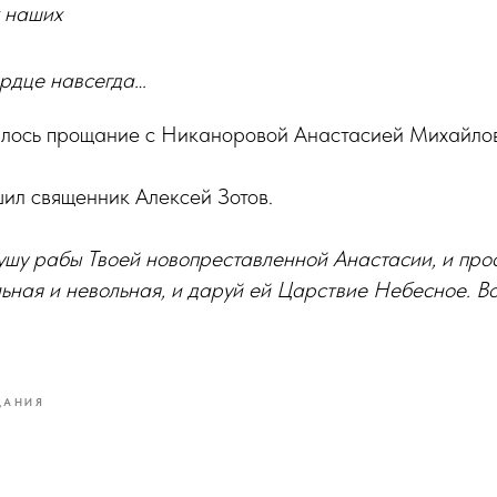
 наших
ердце навсегда…
ялось прощание с Никаноровой Анастасией Михайло
ил священник Алексей Зотов.
душу рабы Твоей новопреставленной Анастасии, и прос
ьная и невольная, и даруй ей Царствие Небесное. В
ЩАНИЯ