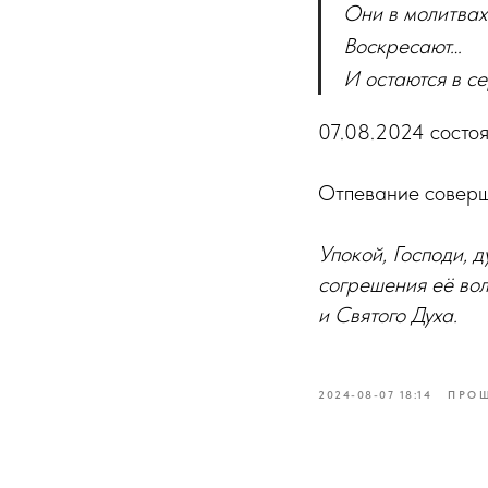
Они в молитвах
Воскресают…
И остаются в с
07.08.2024 состо
Отпевание соверш
Упокой, Господи, 
согрешения её вол
и Святого Духа.
2024-08-07 18:14
ПРО