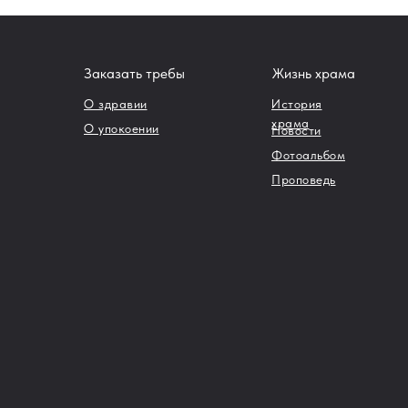
Заказать требы
Жизнь храма
О здравии
История
храма
О упокоении
Новости
Фотоальбом
Проповедь