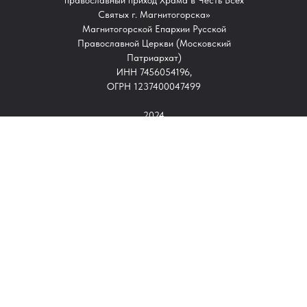
православный приход Храма в Честь Всех
Святых г. Магнитогорска»
Магнитогорской Епархии Русской
Православной Церкви (Московский
Патриархат)
ИНН 7456054196,
ОГРН 1237400047499
2024