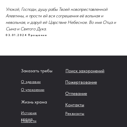
Упокой, Господи, душу рабы Твоей новопреставленной
Алевтины, и прости ей вся согрешения её вольная и
невольная, и даруй ей Царствие Небесное. Во имя Отца и
Сына и Святого Духа.
03.01.2024
Прощания
Заказать требы
Поиск захоронений
О здравии
Пожертвование
О упокоении
Отпевание
Жизнь храма
Контакты
История
Реквизиты
храма
Новости